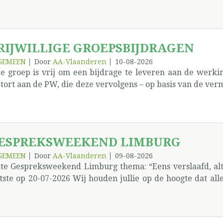
oltooide) verleden. Het verleden geeft geen garantie
eliciteerd voor de jarigen, maar onthoud: ik ben alleen 
ekje nummer 4! › De redactie
RIJWILLIGE GROEPSBIJDRAGEN
GEMEEN
Door
AA-Vlaanderen
10-08-2026
ke groep is vrij om een bijdrage te leveren aan de werk
tort aan de PW, die deze vervolgens – op basis van de ver
r de betrokken dienst. Deze bijdrage kan verschillende v
or de werking van de PW zelf een vrijwillige bijdrage e
 jaar nuchterheid) een bijdrage voor het inrichten van d
nferentie (EDO) in York een bijdrage voor de Werelddie
ESPREKSWEEKEND LIMBURG
n een storting van €40 aan de PW (met mededeling): Groe
vrijwillige bijdrage €20 Groep ‘De Dronkaards’ – bijdrage
GEMEEN
Door
AA-Vlaanderen
09-08-2026
ste Gespreksweekend Limburg thema: “Eens verslaafd, alt
tste op 20-07-2026 Wij houden jullie op de hoogte dat all
n wel nog ingeschreven worden voor de zaterdag en
wnload de inschrijving Het gaat door op 8 en 9 aug
estersteenweg 146 3800 Sint-Truiden