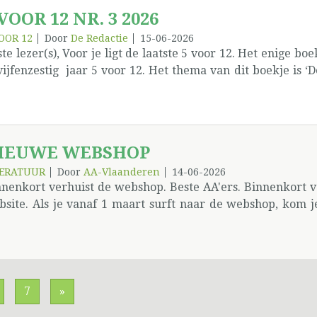
 VOOR 12 NR. 3 2026
OOR 12
Door
De Redactie
15-06-2026
te lezer(s), Voor je ligt de laatste 5 voor 12. Het enige boek
vijfenzestig jaar 5 voor 12. Het thema van dit boekje is 
geven wordt langs verschillende kanten belicht. We kri
eerder A. Bedankt om je inzichten met ons te delen Fiona
eiende getuigenissen. We graaien wat uit de oude doos
anisatie: het Algemeen Dienstbureau - ADB. Spijtig genoe
IEUWE WEBSHOP
zie. Onze huistekenaar slaagt er steeds in dit boekje op
ben ook weer een bijdrage van de loners. Ooit wordt of is
TERATUUR
Door
AA-Vlaanderen
14-06-2026
nnenkort verhuist de webshop. Beste AA'ers. Binnenkort 
staat is naar fysieke vergaderingen te gaan). Dus zoals ste
bsite. Als je vanaf 1 maart surft naar de webshop, kom 
l leesplezier. De redactie
sie. Omdat we de oude informatie niet kunnen overzetten,
te een nieuwe login met wachtwoord aan te maken. Dit kan
 nieuwe site.Onthoud echter uw oude gebruikersnaam e
site (diensten pagina’s), de oude webshop en de 5v12. Het
gina’s werken. Je hebt je oude gebruikersnaam nog nodig 
7
»
r de nieuwe site.