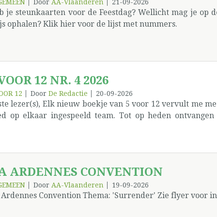
GEMEEN
Door
AA-Vlaanderen
21-09-2026
b je steunkaarten voor de Feestdag? Wellicht mag je op 
js ophalen? Klik hier voor de lijst met nummers.
 VOOR 12 NR. 4 2026
OOR 12
Door
De Redactie
20-09-2026
te lezer(s), Elk nieuw boekje van 5 voor 12 vervult me me
ed op elkaar ingespeeld team. Tot op heden ontvangen
eressante artikels van de inzenders uit heel Vlaanderen. D
r jullie: de lezers. Het thema ‘Sponsorship of Peterschap
rder over nagedacht worden en invulling aan gegeven. 
tgenoten niet beter moeten omringen, begeleiden. Maar z
A ARDENNES CONVENTION
n. De feestdag in Tielt is dit jaar de hoogdag van AA.
elijkse vergadering. In deze editie en de volgende gaan 
GEMEEN
Door
AA-Vlaanderen
19-09-2026
 Ardennes Convention Thema: 'Surrender' Zie flyer voor i
or de mooie openingstoespraak. In deze editie gaan noga
tuurlijk moet dat gevierd, maar ik heb geleerd dat het g