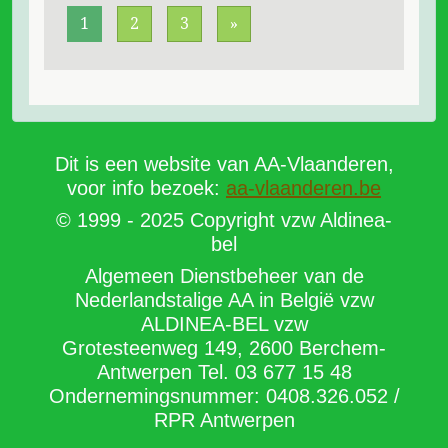
Midweekverblijf Poperinge 2. Koffiezet Domo 3.
1
2
3
»
E-reader Nova4. Airfryer Philips5. Powerbank
Ophion
Dit is een website van AA-Vlaanderen,
voor info bezoek:
aa-vlaanderen.be
© 1999 - 2025 Copyright vzw Aldinea-
bel
Algemeen Dienstbeheer van de
Nederlandstalige AA in België vzw
ALDINEA-BEL vzw
Grotesteenweg 149, 2600 Berchem-
Antwerpen Tel. 03 677 15 48
Ondernemingsnummer: 0408.326.052 /
RPR Antwerpen