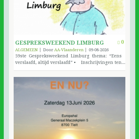
nuchterheid) een bijdrage voor het inrichten
van de ADC een bijdrage voor de Europese
conferentie (EDO) in York een bijdrage voor de
Werelddienstenconferentie (WDO) Voorbeelden
van een storting van €40 aan de PW (met
mededeling): Groep ‘De Dronkaards’ – bijdrage
PW €20 en vrijwillige bijdrage €20 Groep ‘De
0
GESPREKSWEEKEND LIMBURG
Dronkaards’ – bijdrage PW €30 en ADC €10
ALGEMEEN
Door
AA-Vlaanderen
09-08-2026
59ste Gespreksweekend Limburg thema: “Eens
verslaafd, altijd verslaafd” • Inschrijvingen ten
laatste op 20-07-2026 Wij houden jullie op de
hoogte dat alle slaapkamers volledig bezet zijn.
Er kan wel nog ingeschreven worden voor de
zaterdag en de zondag zonder overnachting.
Download de inschrijving Het gaat door op 8 en
9 augustus 2026 Plaats: Nieuw adres!
Diestersteenweg 146 3800 Sint-Truiden