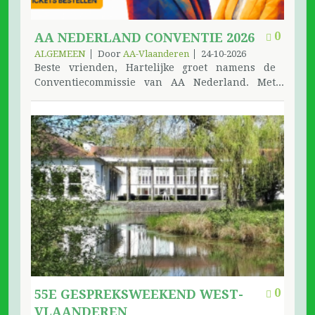
0
AA NEDERLAND CONVENTIE 2026
ALGEMEEN
Door
AA-Vlaanderen
24-10-2026
Beste vrienden, Hartelijke groet namens de
Conventiecommissie van AA Nederland. Met
veel enthousiasme zijn wij achter de schermen
druk bezig met de voorbereidingen voor de AA
Nederland Conventie 2026, die zal plaatsvinden
op zaterdag 24 oktober 2026. De conventie wordt
georganiseerd door AA Nederland, in
samenwerking met AA Intergroup Netherlands
en de Poolstalige Intergroup in Nederland. Onze
wens is om zoveel mogelijk alcoholisten de
gelegenheid te bieden deze dag van herstel,
fellowship en eenheid mee te maken. Vanuit de
principes van onze Twaalf Tradities streven wij
ernaar de conventie zo toegankelijk mogelijk te
maken, zodat iedere alcoholist die herstel zoekt
zich welkom voelt. Met veel plezier kunnen wij
0
55E GESPREKSWEEKEND WEST-
laten weten dat de ticketverkoop inmiddels is
VLAANDEREN