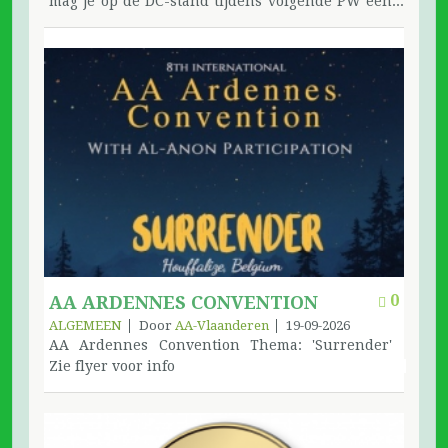
mag je op de DC-stand tijdens volgende PW een
prijs ophalen? Klik hier voor de lijst met
nummers.
0
AA ARDENNES CONVENTION
ALGEMEEN
Door
AA-Vlaanderen
19-09-2026
AA Ardennes Convention Thema: 'Surrender'
Zie flyer voor info