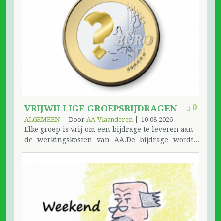
0
VRIJWILLIGE GROEPSBIJDRAGEN
ALGEMEEN
Door
AA-Vlaanderen
10-08-2026
Elke groep is vrij om een bijdrage te leveren aan
de werkingskosten van AA.De bijdrage wordt
gestort aan de PW, die deze vervolgens – op
basis van de vermelding in de mededeling –
doorstort naar de betrokken dienst. Deze
bijdrage kan verschillende vormen aannemen,
zoals: een bijdrage voor de werking van de PW
zelf een vrijwillige bijdrage een
verjaardagsbijdrage (een bedrag per jaar