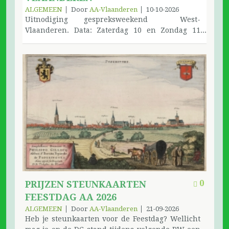
gestart. Tickets zijn verkrijgbaar via de website
ALGEMEEN
Door
AA-Vlaanderen
10-10-2026
van AA Nederland. Ticketverkoop: AA Conventie
Uitnodiging gespreksweekend West-
2026 - AA NederlandHet programma van de
Vlaanderen. Data: Zaterdag 10 en Zondag 11
conventie is momenteel nog in voorbereiding.
oktober 2026 Ontvangst:Zaterdag 13.00
Zodra dit definitief is, zullen wij dit via de
uurZondag 9.00 uurEinde: Zondag 17.00 uur
gebruikelijke kanalen bekendmaken. Download
Plaats : Diocesaan Centrum “GROENHOVE” –
de Flyer conventiecommissie@aa-nederland.nl
Bosdreef 5 – 8820 Torhout ALLE KAMERS MET
aa-nederland.nl/
DOUCHE EN TOILET: Eenpersoonskamers zijn
beperkt, indien mogelijk spreek af met een
vriend(in) voor 2 persoonskamer. DANK.
Download het inschrijvingsformulier
samendienen2022@gmail.com Tel. Sabine 0476
39 44 69 Germain 0495 44 23 95
0
PRIJZEN STEUNKAARTEN
FEESTDAG AA 2026
ALGEMEEN
Door
AA-Vlaanderen
21-09-2026
Heb je steunkaarten voor de Feestdag? Wellicht