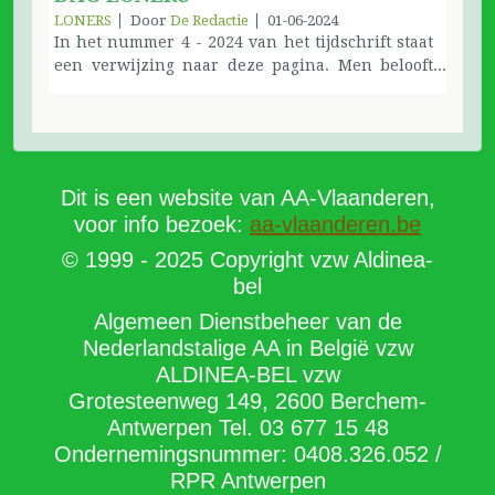
LONERS
Door
De Redactie
01-06-2024
In het nummer 4 - 2024 van het tijdschrift staat
een verwijzing naar deze pagina. Men belooft
informatie over de mailgroep en de
zoemvergaderingen. Iedereen kan zich
aanmelden om deel te nemen, stuur een mail
met een korte voorstelling van jezelf en je wordt
uitgenodigd. Aanmelden voor meerdere
Dit is een website van AA-Vlaanderen,
vergaderingen mag uiteraard. Er zijn zes
voor info bezoek:
aa-vlaanderen.be
keuzemogelijkheden: Voor maandag 1 - 20u
mailen naar maandag20u-1@aavlaanderen.org
© 1999 - 2025 Copyright vzw Aldinea-
Voor maandag 2 - 20u 'I Love Mondays' mailen
bel
naar maandag20u-2@aavlaanderen.org Voor
Algemeen Dienstbeheer van de
dinsdag 20u mailen
naar dinsdag20u@aavlaanderen.org Voor
Nederlandstalige AA in België vzw
woensdag 20u mailen
ALDINEA-BEL vzw
naar woensdag20u@aavlaanderen.org Voor
Grotesteenweg 149, 2600 Berchem-
vrijdag 20u mailen
Antwerpen Tel. 03 677 15 48
naar vrijdag20u@aavlaanderen.org Voor zondag
Ondernemingsnummer: 0408.326.052 /
10u mailen naar zondag10u@aavlaanderen.org
RPR Antwerpen
Leden uit alle regio's zijn welkom in elke