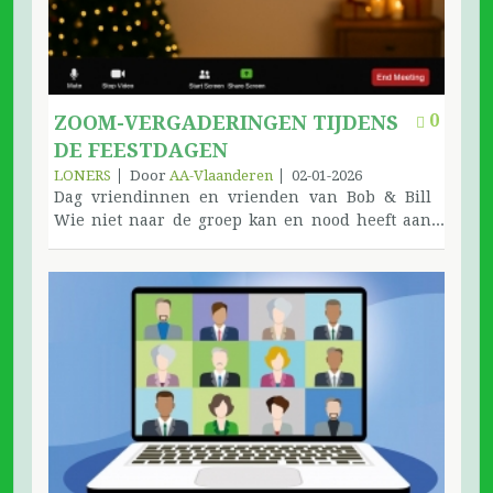
0
ZOOM-VERGADERINGEN TIJDENS
DE FEESTDAGEN
LONERS
Door
AA-Vlaanderen
02-01-2026
Dag vriendinnen en vrienden van Bob & Bill
Wie niet naar de groep kan en nood heeft aan
een vergadering tijdens de feestdagen kan
deelnemen aan de bijeenkomsten van de Loners
via Zoom. De uitnodiging voor Kerstavond:AA
Loners Vlaanderen heeft u uitgenodigd voor een
geplande Zoom-vergadering.Onderwerp:
Kerstavond AA vergadering24 dec 2025 08:00
p.m. Deelnemen aan Zoom-vergadering, klik
hier: Naar de vergaderingVergadering-ID: 840
2048 3792Wachtwoord: 539562Instructies voor
deelnameDe uitnodiging voor Kerstdag:AA
Loners Vlaanderen heeft u uitgenodigd voor een