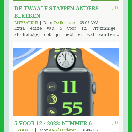
de beste manier om je aan te melden en sla de
website op in je favorieten dan hoef je niet
0
DE TWAALF STAPPEN ANDERS
binnen te komen via Google en andere.
BEKEKEN
LITERATUUR
Door
De Redactie
09-09-2023
Extra editie van 5 voor 12. Vrijzinnige
alcoholist(e) ook jij hebt er wat aan!Een
benadering van een AA-lid. Was een 38 pagina’s
tellende brochure die in de jaren 70 moet
uitgegeven zijn. De uitgever is onbekend. De
brochure en kopies ervan zijn blijven
circuleren zonder ooit het ADC stempel te
krijgen. In de loop van 2020 - 2021 zijn de
stappen uit het boekje verschenen in 5 voor 12.
De bemerking werd gemaakt: "Iedereen heeft ze
toch al, is het dan niet beter er een deftige
brochure van te maken?" Door de ervaring met
de vorige 2 extra edities besloot men een derde
extra uitgave te publiceren. Het boekje werd in
de huisstijl gegoten en uitgebracht voor de
Feestdag van de Vlaamse AA in de provincie
0
5 VOOR 12 - 2023: NUMMER 6
Brabant in september 2023 (40 blz. 5€). De
5 VOOR 12
Door
AA-Vlaanderen
01-06-2023