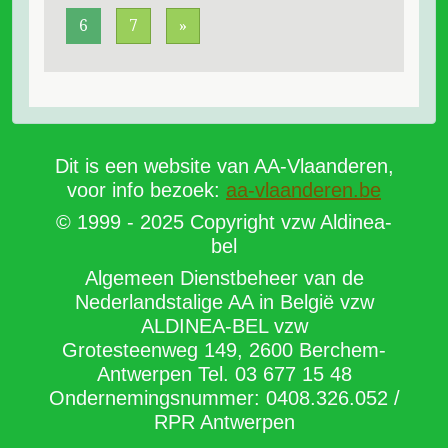
idee om de verhalen te bundelen, één per dag
6
7
»
naar analogie van de Dagelijkse Weerspiegeling
en De Bezinning. De ADR keurde het project
goed in afwachting dat er een ADC kon
doorgaan. Einde 2021 werden 1000 exemplaren
gedrukt, de ADC van einde 2022 gaf haar fiat.
(niet als AA goedgekeurde literatuur maar als
extra editie 5 voor 12) Er kan ook een digitale
Dit is een website van AA-Vlaanderen,
versie aangekocht worden met de optie om
voor info bezoek:
aa-vlaanderen.be
dagelijks het verhaal in de mailbox te
ontvangen. (15€ voor de pocket, 12€ digitaal). Met
© 1999 - 2025 Copyright vzw Aldinea-
leeswijzer.
bel
Algemeen Dienstbeheer van de
Nederlandstalige AA in België vzw
ALDINEA-BEL vzw
Grotesteenweg 149, 2600 Berchem-
Antwerpen Tel. 03 677 15 48
Ondernemingsnummer: 0408.326.052 /
RPR Antwerpen