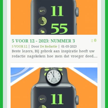
0
5 VOOR 12 - 2023: NUMMER 3
5 VOOR 12
Door
De Redactie
01-03-2023
Beste lezers, Bij gebrek aan inspiratie heeft uw
redactie nagekeken hoe men dat vroeger deed.
De eerste 50 jaar van het bestaan van uw
tijdschrift was er geen inleiding door de
redactie, pas de laatste 10 jaar werd het
gebruikelijk. Wellicht laten we beter het woord
aan jullie, daarom meteen een verhaal. Alleen
het verhaal blijft. De redactie