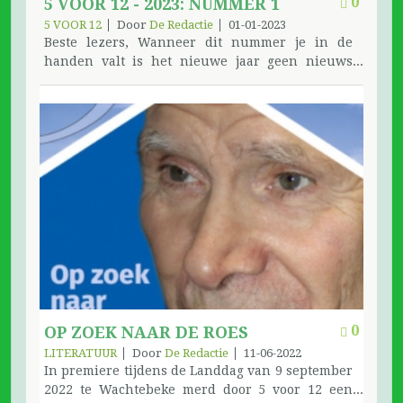
0
5 VOOR 12 - 2023: NUMMER 1
opmerkingen dan horen we het graag. Tijdens
5 VOOR 12
Door
De Redactie
01-01-2023
de vergaderingen van de Algemene
Beste lezers, Wanneer dit nummer je in de
Dienstenraad is het licht op groen gezet om de
handen valt is het nieuwe jaar geen nieuws
Stappen van Mireille en Een stukje geschiedenis
meer. De redactie koos na overleg om de
als extra editie uit te geven. Daar kun je naar
deadlines zo dicht mogelijk tegen de
uitkijken. De redactie van 5 voor 12 heeft een
uitgavedatum te leggen. Het januari-februari
beperkt aantal leden. Voel je de drang om mee
nummer verlaat de drukkerij in de tweede week
inbreng te hebben in de publicaties dan ben je
van de eerste maand. Zes rijk gevulde nummers.
welkom. Je kan dat als vertegenwoordiger van je
We hebben uw hulp nodig. 56 pagina’s met
provincie of als losse medewerker. Daar kijken
verhalen die voornamelijk van jullie moeten
wij naar uit… De redactie
komen. De redactie werkt ook aan artikelen die
het verleden in herinnering brengen, ook hier
een oproep voornamelijk naar de oldtimers.
Hebben jullie bijdragen of opmerkingen, dan
zien we ze graag tegemoet. We zijn ook blij met
de samenwerking met de Loners, ze brengen
telkens een reeks korte en gevarieerde teksten
0
OP ZOEK NAAR DE ROES
over dagelijkse ervaringen met de beleving van
LITERATUUR
Door
De Redactie
11-06-2022
ons programma. We kunnen blijven rekenen op
In premiere tijdens de Landdag van 9 september
de inspanning van onze huistekenaar, met
2022 te Wachtebeke merd door 5 voor 12 een
telkens rake meningen van Albert en zijn