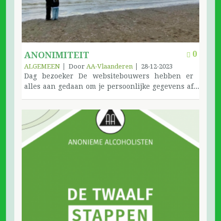
0
ANONIMITEIT
ALGEMEEN
Door
AA-Vlaanderen
28-12-2023
Dag bezoeker De websitebouwers hebben er
alles aan gedaan om je persoonlijke gegevens af
te schermen. Er worden enkel een paar 'sleutels'
opgeslagen om je voorkeuren te onthouden en je
bij een later bezoek aan te melden zonder
opnieuw uw gegevens te vragen. Op geen enkele
manier wordt de website gekoppeld aan sociale
media of bedrijven die data opslaan. We laten
geen sporen na op het internet. Gebruik ons
webadres om ons te bezoeken, wanneer je via
zoekmachines binnen komt hebben we
natuurlijk geen controle op wat ze onthouden
hebben. Op al onze documentatie en in het boek
'Het onthouden waard' vind je QR-codes, ze zijn