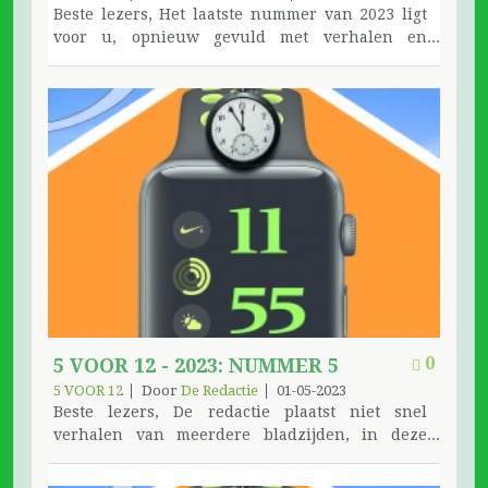
oorspronkelijke teksten komen van Mireille,
Beste lezers, Het laatste nummer van 2023 ligt
meer er over in 'Het onthouden waard".
voor u, opnieuw gevuld met verhalen en
getuigenissen. De Feestdag ging dit jaar door in
september, we brengen in dit nummer een
vijftal referaten van AA’ers en het slotwoord van
Lieve Jordens. Indien de redactie later meer
ontvangt lees je het volgend jaar. Dit is de
geschikte gelegenheid om je eraan te
herinneren dat de afgevaardigden van het
Distributie Centrum al een tijdje klaar staan om
de vernieuwing van je abonnement te noteren.
We houden ons aan dezelfde prijs, indien je de
boekjes per post wenst te ontvangen bestel je
best voor nieuwjaar, de tarieven verhogen
jaarlijks en dat hebben we niet in de hand.
Tijdens de Feestdag bracht 5 voor 12, nu
0
5 VOOR 12 - 2023: NUMMER 5
ondertussen naar jaarlijkse gewoonte, een extra
5 VOOR 12
Door
De Redactie
01-05-2023
nummer uit. Je leest er over bladzijde 31. DC
Beste lezers, De redactie plaatst niet snel
meldt ons dat de groepen het met grote
verhalen van meerdere bladzijden, in deze
aantallen bestellen. De oplage van de eerste
flitsende tijd worden ze zelden tot het einde
druk is 1000 exemplaren, remmen is niet nodig.
gelezen. Het is echter vakantie en onze lezers