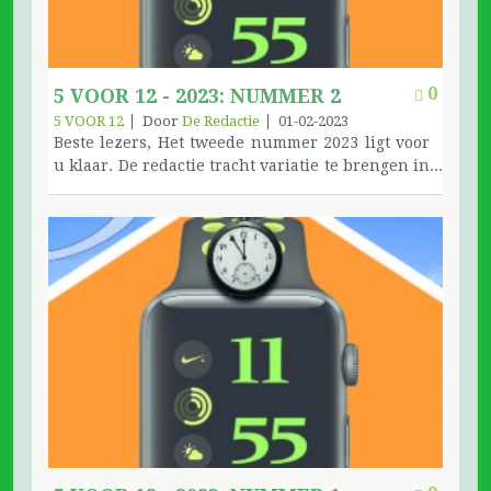
0
5 VOOR 12 - 2023: NUMMER 2
5 VOOR 12
Door
De Redactie
01-02-2023
Beste lezers, Het tweede nummer 2023 ligt voor
u klaar. De redactie tracht variatie te brengen in
de inhoud. Met een boekje dat 56 pagina’s telt is
dat ook gemakkelijker. De Loners met de
mailgroep zijn nog steeds de belangrijkste bron
voor nieuwe artikelen. Variatie kunnen we het
best brengen met uw medewerking. Hoe meer
schrijvers hoe aangenamer voor de lezers.
Noodgedwongen hengelen we ook in de oude
doos, en in het archief. Zo vonden we enkele
stripverhalen. Eentje met de belevenissen van
Alice; je vindt een eerste pagina in dit nummer.
Het is een uitgave van AA World Service uit
1985. We gaan ook verder met het verhaal over
de eerste WDO en ons wedervaren met
Roemenië. Heb je hierover materiaal of